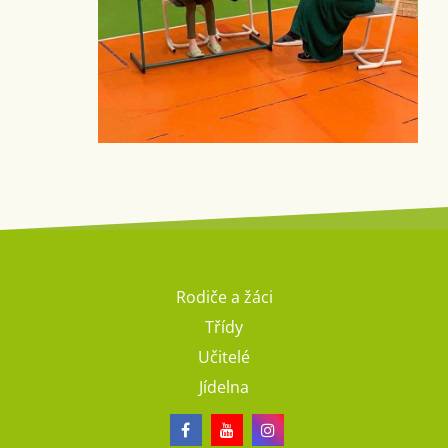
Rodiče a žáci
Třídy
Učitelé
Jídelna