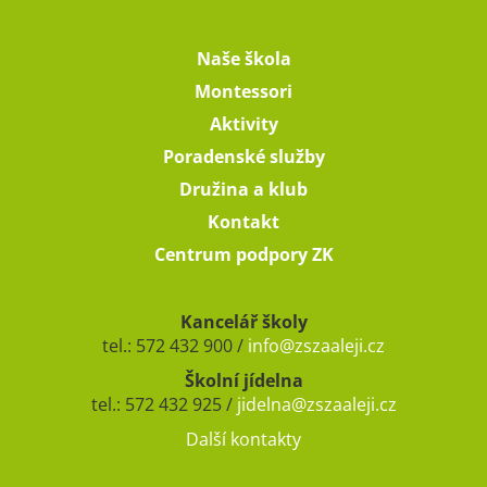
Naše škola
Montessori
Aktivity
Poradenské služby
Družina a klub
Kontakt
Centrum podpory ZK
Kancelář školy
tel.: 572 432 900 /
info@zszaaleji.cz
Školní jídelna
tel.: 572 432 925 /
jidelna@zszaaleji.cz
Další kontakty