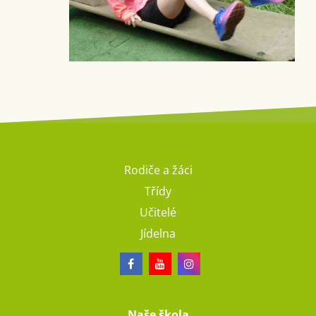
Rodiče a žáci
Třídy
Učitelé
Jídelna
Naše škola