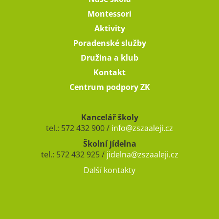
Montessori
Aktivity
Poradenské služby
Družina a klub
Kontakt
Centrum podpory ZK
Kancelář školy
tel.: 572 432 900 /
info@zszaaleji.cz
Školní jídelna
tel.: 572 432 925 /
jidelna@zszaaleji.cz
Další kontakty