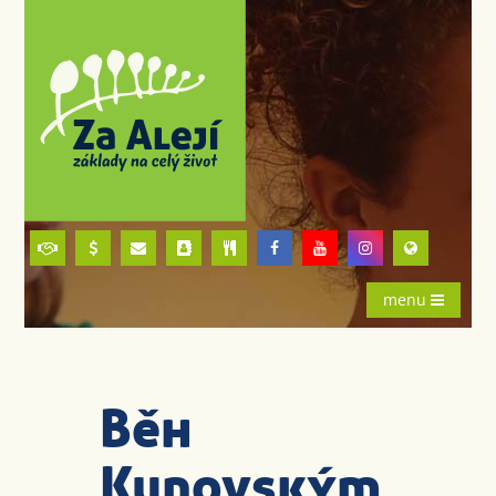
menu
Běh
Kunovským