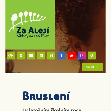
menu
Bruslení
I v letošním školním roce