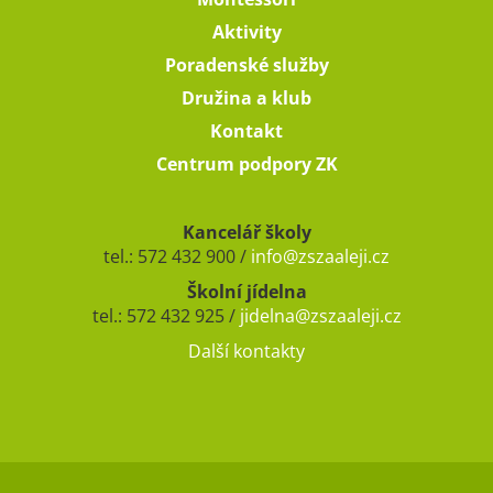
Aktivity
Poradenské služby
Družina a klub
Kontakt
Centrum podpory ZK
Kancelář školy
tel.: 572 432 900 /
info@zszaaleji.cz
Školní jídelna
tel.: 572 432 925 /
jidelna@zszaaleji.cz
Další kontakty