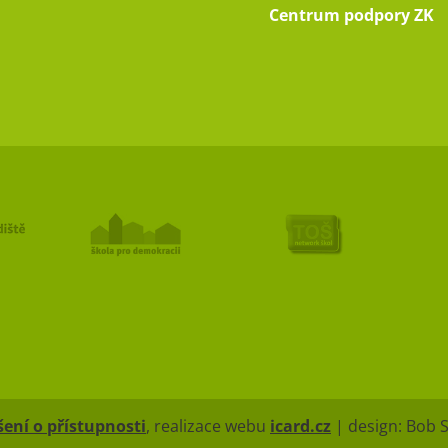
Centrum podpory ZK
ení o přístupnosti
, realizace webu
icard.cz
| design: Bob 