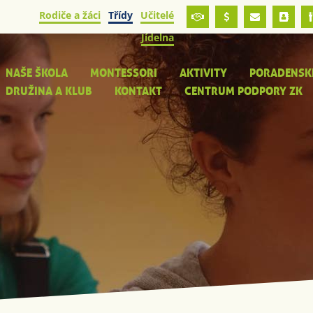
Rodiče a žáci
Třídy
Učitelé
Jídelna
NAŠE ŠKOLA
MONTESSORI
AKTIVITY
PORADENSK
DRUŽINA A KLUB
KONTAKT
CENTRUM PODPORY ZK