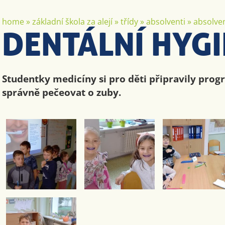
home
»
základní škola za alejí
»
třídy
»
absolventi
»
absolven
DENTÁLNÍ HYG
Studentky medicíny si pro děti připravily prog
správně pečeovat o zuby.