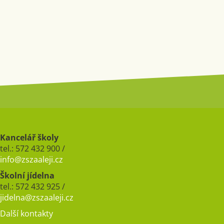
Kancelář školy
tel.: 572 432 900 /
info@zszaaleji.cz
Školní jídelna
tel.: 572 432 925 /
jidelna@zszaaleji.cz
Další kontakty