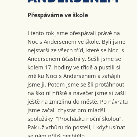
Přespáváme ve škole
I tento rok jsme přespávali právě na
Noc s Andersenem ve škole. Byli jsme
nejstarší ze všech tříd, které se Noci s
Andersenem účastnily. Sešli jsme se
kolem 17. hodiny ve třídě a pustili si
znělku Noci s Andersenem a zahájili
jsme ji. Potom jsme se šli protáhnout
na školní hřiště a navečer jsme si zašli
ještě na zmrzlinu do městě. Po návratu
jsme začali chystat pro mladší
spolužáky "Procházku noční školou".
Pak už vzhůru do postelí, i když usínat
se nám příliš nechtělo.