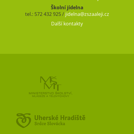
Školní jídelna
tel.: 572 432 925 /
jidelna@zszaaleji.cz
Další kontakty