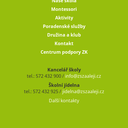
Naše škola
Montessori
Aktivity
Poradenské služby
Družina a klub
Kontakt
Centrum podpory ZK
Kancelář školy
tel.: 572 432 900 /
info@zszaaleji.cz
Školní jídelna
tel.: 572 432 925 /
jidelna@zszaaleji.cz
Další kontakty