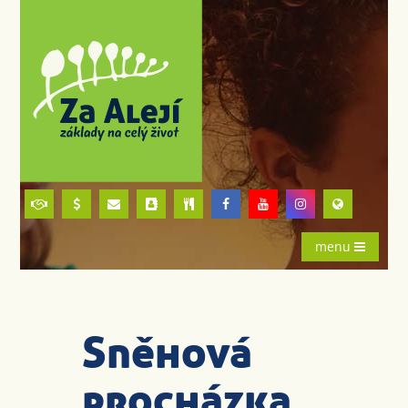
menu
Sněhová
procházka