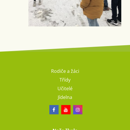
Rodiče a žáci
Třídy
Učitelé
Jídelna