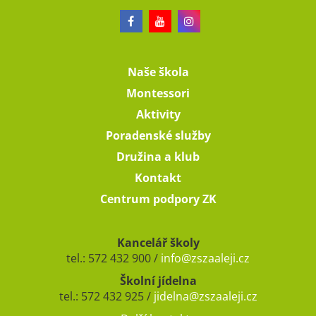
Naše škola
Montessori
Aktivity
Poradenské služby
Družina a klub
Kontakt
Centrum podpory ZK
Kancelář školy
tel.: 572 432 900 /
info@zszaaleji.cz
Školní jídelna
tel.: 572 432 925 /
jidelna@zszaaleji.cz