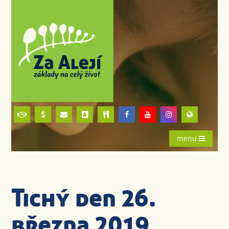
menu
Tichý den 26.
března 2019