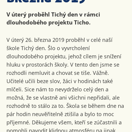
V úterý proběhl Tichý den v rámci
dlouhodobého projektu Ticho.
V úterý 26. března 2019 proběhl v celé naší
škole Tichý den. Šlo o vyvrcholení
dlouhodobého projektu, jehož cílem je snížení
hluku v prostorách školy. V tento den jsme se
rozhodli nemluvit a chovat se tiše. Vážně.
Učitelé učili beze slov, žáci v hodinách také
mlčeli. Sice nám to nevydrželo celý den a
možná, že se vlastně ani všichni nepřidali, ale
rozhodně to stálo za to. Škola se během dne na
pár hodin neuvěřitelně ztišila a bylo to moc
příjemné. Děkujeme všem, kteří se zúčastnili a
pomohli navodit klidnou atmosféru na jinak