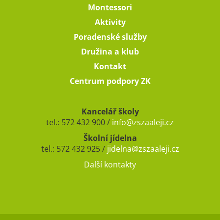
Montessori
Aktivity
Poradenské služby
Družina a klub
Kontakt
Centrum podpory ZK
Kancelář školy
tel.: 572 432 900 /
info@zszaaleji.cz
Školní jídelna
tel.: 572 432 925 /
jidelna@zszaaleji.cz
Další kontakty