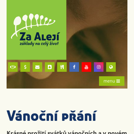
menu
Vánoční přání
Krásné prožití svátků vánočních a v novém