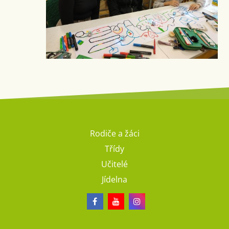
Rodiče a žáci
Třídy
Učitelé
Jídelna