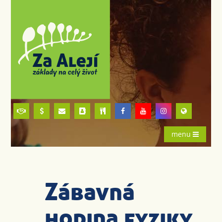
menu
Zábavná
hodina fyziky