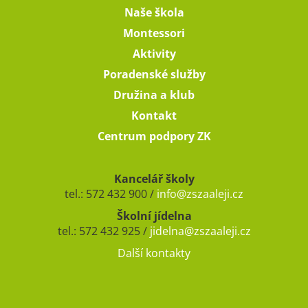
Naše škola
Montessori
Aktivity
Poradenské služby
Družina a klub
Kontakt
Centrum podpory ZK
Kancelář školy
tel.: 572 432 900 /
info@zszaaleji.cz
Školní jídelna
tel.: 572 432 925 /
jidelna@zszaaleji.cz
Další kontakty