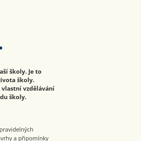
t
ší školy. Je to
ivota školy.
vlastní vzdělávání
du školy.
 pravidelných
ávrhy a připomínky