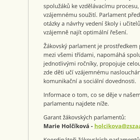
spolužáků ke vzdělávacímu procesu, 
vzájemnému soužití. Parlament před
otázky a návrhy vedení školy i učitel
vzájemně najít optimální řešení.
Žákovský parlament je prostředkem 
mezi všemi třídami, napomáhá spol
jednotlivými ročníky, propojuje celo
zde děti učí vzájemnému naslouchání,
komunikační a sociální dovednosti.
Informace o tom, co se děje v naš
parlamentu najdete níže.
Garant žákovských parlamentů:
Marie Holčíková -
holcikova@zszaa
Koordinátoři žákovských parlamentů