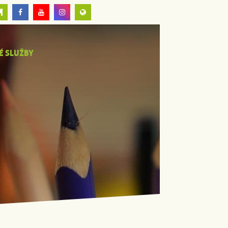
É SLUŽBY