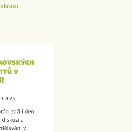
okracii
kovských
ntů v
R
7.4.2026
áci zažili den
 diskuzí a
dělávání v