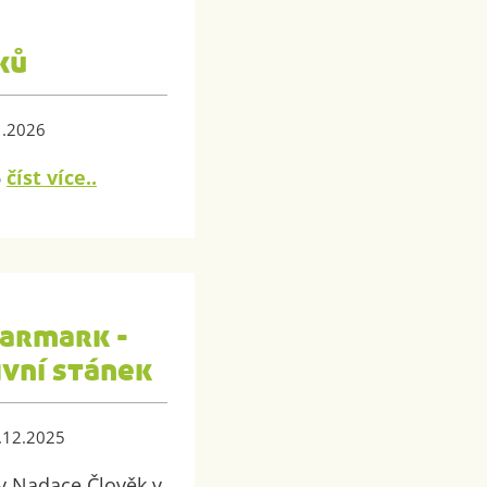
ků
1.2026
6
číst více..
jarmark -
ivní stánek
8.12.2025
y Nadace Člověk v