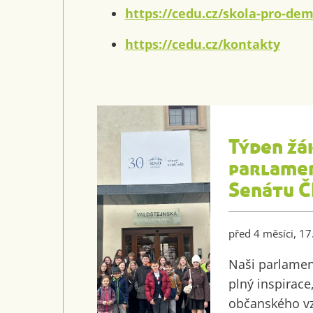
https://cedu.cz/skola-pro-dem
https://cedu.cz/kontakty
Týden žá
parlame
Senátu Č
před 4 měsíci, 1
Naši parlamenť
plný inspirace,
občanského vz