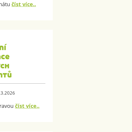
enátu
číst více..
ní
nce
ých
ntů
6.3.2026
oravou
číst více..