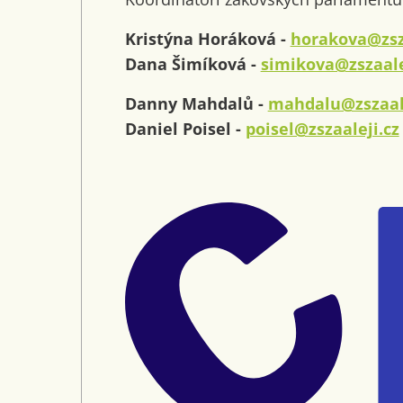
Kristýna Horáková -
horakova@zsza
Dana Šimíková -
simikova@zszaale
Danny Mahdalů -
mahdalu@zszaale
Daniel Poisel -
poisel@zszaaleji.cz