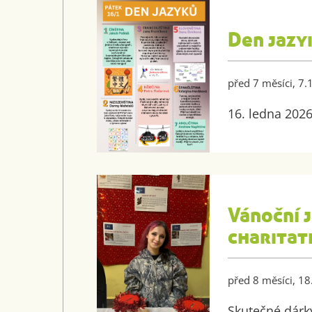
Den jazy
před 7 měsíci, 7.
16. ledna 202
Vánoční 
charitat
před 8 měsíci, 1
Skutečné dárk