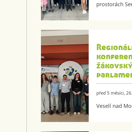
prostorách S
Regionál
konfere
žákovsk
parlame
před 5 měsíci, 2
Veselí nad M