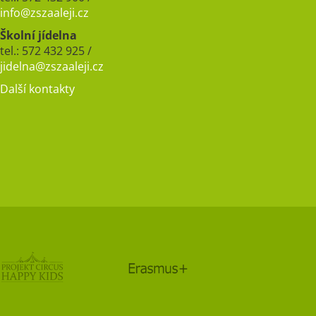
info@zszaaleji.cz
Školní jídelna
tel.: 572 432 925 /
jidelna@zszaaleji.cz
Další kontakty