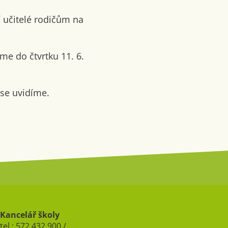
í učitelé rodičům na
me do čtvrtku 11. 6.
ase uvidíme.
Kancelář školy
tel.: 572 432 900 /