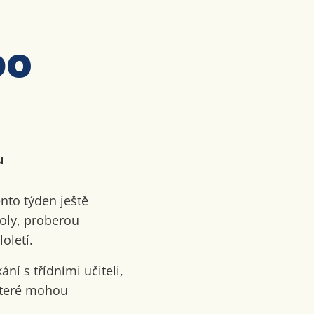
do
u
ento týden ještě
oly, proberou
oletí.
ní s třídními učiteli,
 které mohou