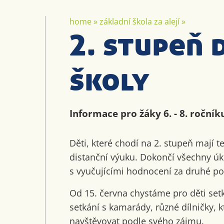
home
»
základní škola za alejí
»
2. stupeň 
školy
Informace pro žáky 6. - 8. ročník
Děti, které chodí na 2. stupeň mají t
distanční výuku. Dokončí všechny úk
s vyučujícími hodnocení za druhé pol
Od 15. června chystáme pro děti setká
setkání s kamarády, různé dílničky,
navštěvovat podle svého zájmu.