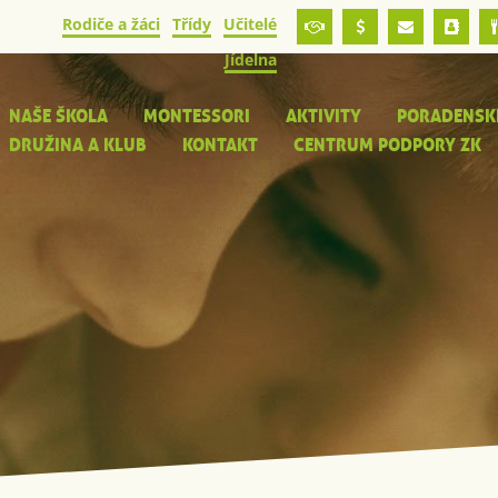
Rodiče a žáci
Třídy
Učitelé
Jídelna
NAŠE ŠKOLA
MONTESSORI
AKTIVITY
PORADENSK
DRUŽINA A KLUB
KONTAKT
CENTRUM PODPORY ZK