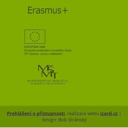
Prohlášení o přístupnosti
, realizace webu
icard.cz
|
design: Bob Stránský