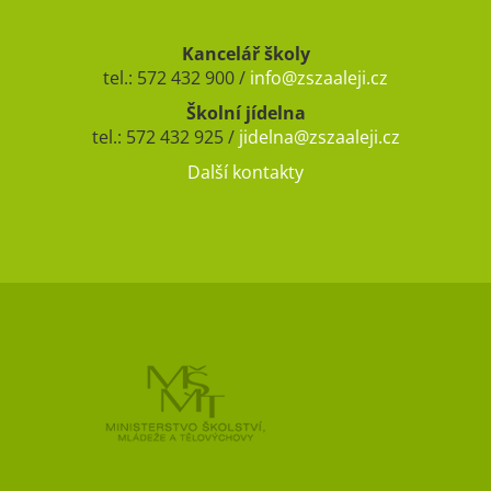
Kancelář školy
tel.: 572 432 900 /
info@zszaaleji.cz
Školní jídelna
tel.: 572 432 925 /
jidelna@zszaaleji.cz
Další kontakty