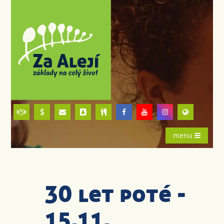
menu
30 let poté -
15.11.