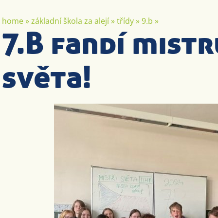
home
»
základní škola za alejí
»
třídy
»
9.b
»
7.B fandí mist
světa!