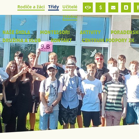
Rodiče a žáci
Třídy
Učitelé
Jídelna
NAŠE ŠKOLA
MONTESSORI
AKTIVITY
PORADENSK
DRUŽINA A KLUB
KONTAKT
CENTRUM PODPORY ZK