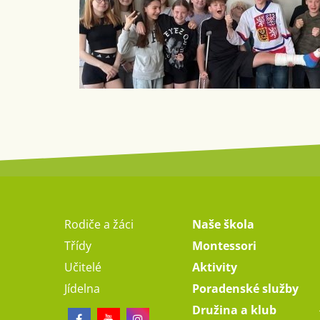
Rodiče a žáci
Naše škola
Třídy
Montessori
Učitelé
Aktivity
Jídelna
Poradenské služby
Družina a klub