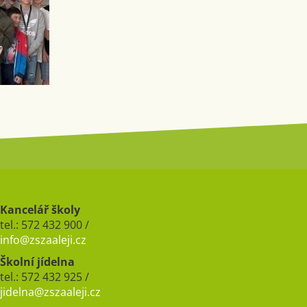
Kancelář školy
tel.: 572 432 900 /
info@zszaaleji.cz
Školní jídelna
tel.: 572 432 925 /
jidelna@zszaaleji.cz