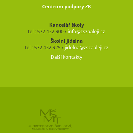
Centrum podpory ZK
Kancelář školy
tel.: 572 432 900 /
info@zszaaleji.cz
Školní jídelna
tel.: 572 432 925 /
jidelna@zszaaleji.cz
Další kontakty