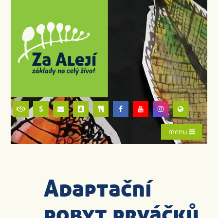
menu
Adaptační
pobyt prváčků