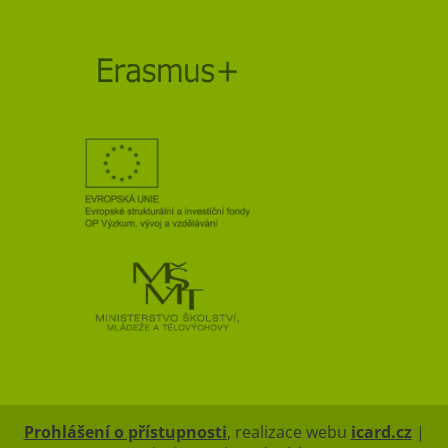
Prohlášení o přístupnosti
, realizace webu
icard.cz
|