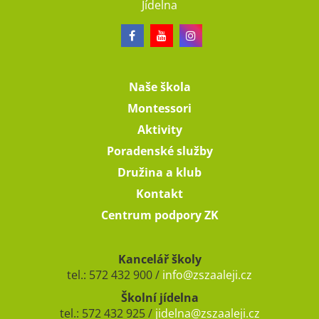
Jídelna
Naše škola
Montessori
Aktivity
Poradenské služby
Družina a klub
Kontakt
Centrum podpory ZK
Kancelář školy
tel.: 572 432 900 /
info@zszaaleji.cz
Školní jídelna
tel.: 572 432 925 /
jidelna@zszaaleji.cz