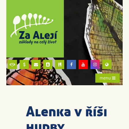
menu
Alenka v říši
hudby