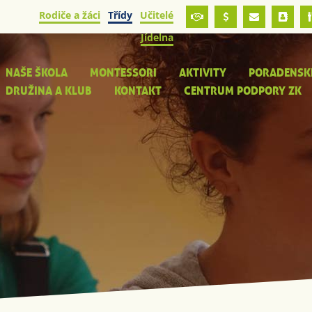
Rodiče a žáci
Třídy
Učitelé
Jídelna
NAŠE ŠKOLA
MONTESSORI
AKTIVITY
PORADENSK
DRUŽINA A KLUB
KONTAKT
CENTRUM PODPORY ZK