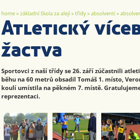
home
»
základní škola za alejí
»
třídy
»
absolventi
»
absolven
Atletický více
žactva
Sportovci z naší třídy se 26. září zúčastnili atle
běhu na 60 metrů obsadil Tomáš 1. místo, Vero
koulí umístila na pěkném 7. místě. Gratulujeme
reprezentaci.