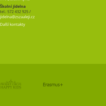
Školní jídelna
tel.: 572 432 925 /
jidelna@zszaaleji.cz
Další kontakty