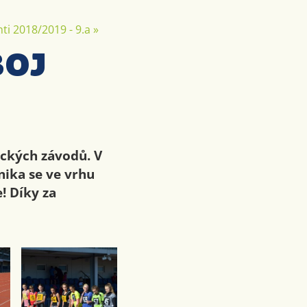
ti 2018/2019 - 9.a
»
boj
tických závodů. V
nika se ve vrhu
! Díky za