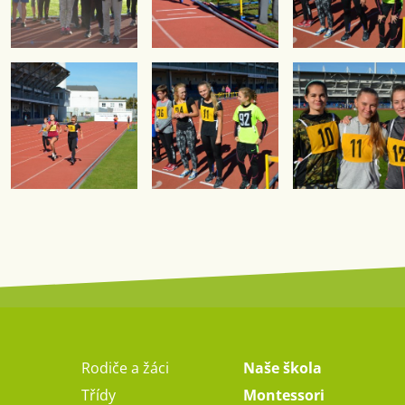
Rodiče a žáci
Naše škola
Třídy
Montessori