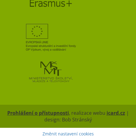
Prohlášení o přístupnosti
, realizace webu
icard.cz
|
design: Bob Stránský
Změnit nastavení cookies