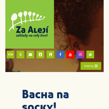
menu
Bacha na
socky!