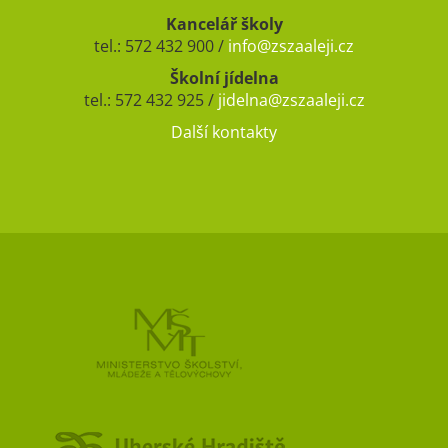
Kancelář školy
tel.: 572 432 900 /
info@zszaaleji.cz
Školní jídelna
tel.: 572 432 925 /
jidelna@zszaaleji.cz
Další kontakty