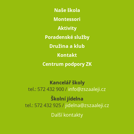
Naše škola
Montessori
Aktivity
Poradenské služby
Družina a klub
Kontakt
Centrum podpory ZK
Kancelář školy
tel.: 572 432 900 /
info@zszaaleji.cz
Školní jídelna
tel.: 572 432 925 /
jidelna@zszaaleji.cz
Další kontakty