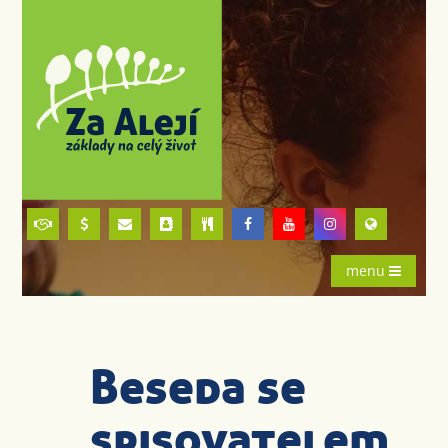
menu
Beseda se
spisovatelem