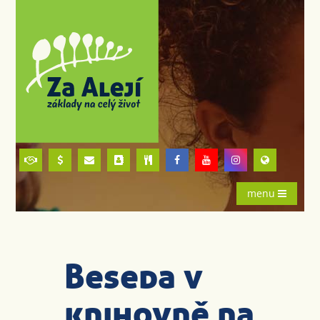
menu
Beseda v
knihovně na