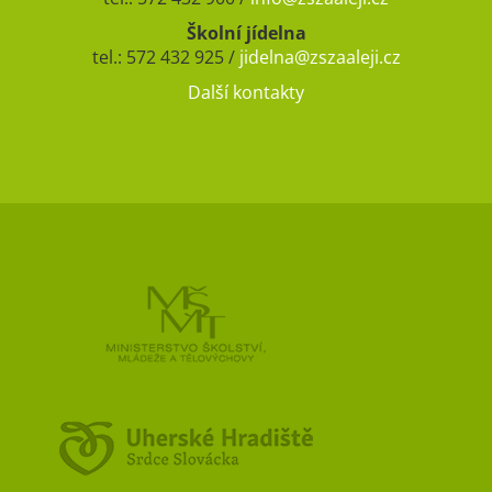
Školní jídelna
tel.: 572 432 925 /
jidelna@zszaaleji.cz
Další kontakty