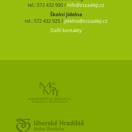
tel.: 572 432 900 /
info@zszaaleji.cz
Školní jídelna
tel.: 572 432 925 /
jidelna@zszaaleji.cz
Další kontakty