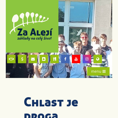
menu
Chlast je
droga