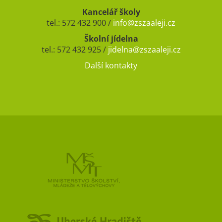
Kancelář školy
tel.: 572 432 900 /
info@zszaaleji.cz
Školní jídelna
tel.: 572 432 925 /
jidelna@zszaaleji.cz
Další kontakty