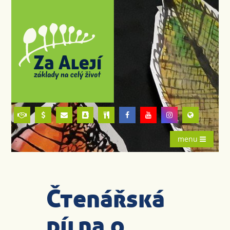
menu
Čtenářská
dílna o