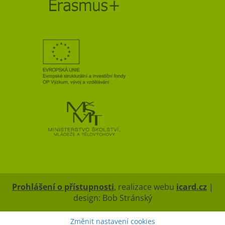
Prohlášení o přístupnosti
, realizace webu
icard.cz
|
design: Bob Stránský
Změnit nastavení cookies