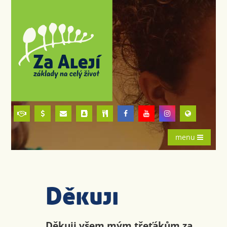
menu
Děkuji
Děkuji všem mým třeťákům za