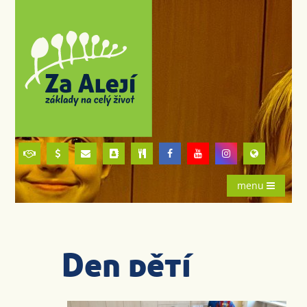
menu
Den dětí