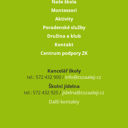
Naše škola
Montessori
Aktivity
Poradenské služby
Družina a klub
Kontakt
Centrum podpory ZK
Kancelář školy
tel.: 572 432 900 /
info@zszaaleji.cz
Školní jídelna
tel.: 572 432 925 /
jidelna@zszaaleji.cz
Další kontakty