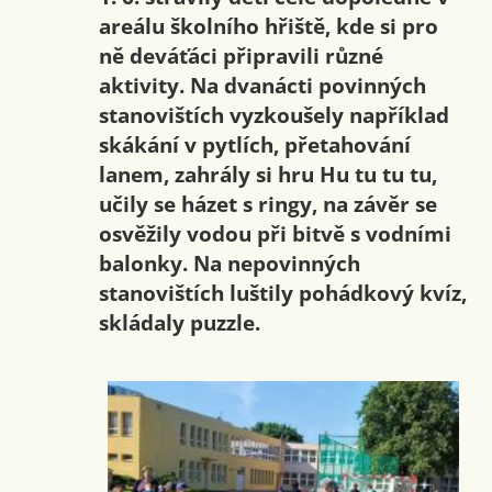
areálu školního hřiště, kde si pro
ně deváťáci připravili různé
aktivity. Na dvanácti povinných
stanovištích vyzkoušely například
skákání v pytlích, přetahování
lanem, zahrály si hru Hu tu tu tu,
učily se házet s ringy, na závěr se
osvěžily vodou při bitvě s vodními
balonky. Na nepovinných
stanovištích luštily pohádkový kvíz,
skládaly puzzle.