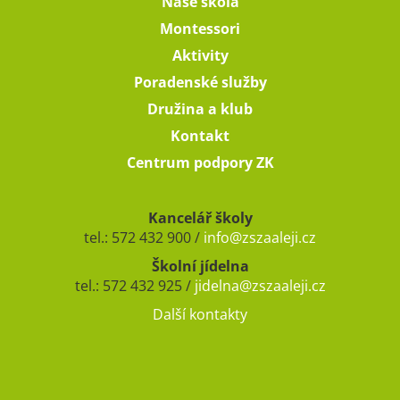
Naše škola
Montessori
Aktivity
Poradenské služby
Družina a klub
Kontakt
Centrum podpory ZK
Kancelář školy
tel.: 572 432 900 /
info@zszaaleji.cz
Školní jídelna
tel.: 572 432 925 /
jidelna@zszaaleji.cz
Další kontakty