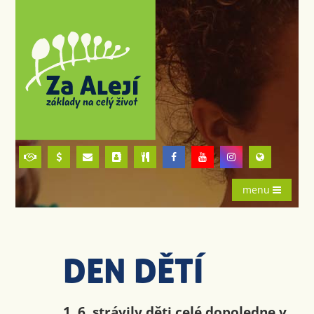
menu
DEN DĚTÍ
1. 6. strávily děti celé dopoledne v