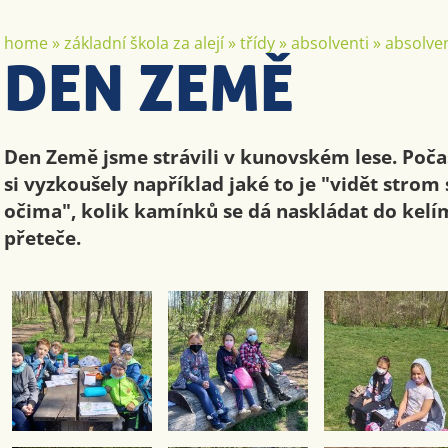
home
»
základní škola za alejí
»
třídy
»
absolventi
»
absolven
DEN ZEMĚ
Den Země jsme strávili v kunovském lese. Počas
si vyzkoušely například jaké to je "vidět stro
očima", kolik kamínků se dá naskládat do kel
přeteče.