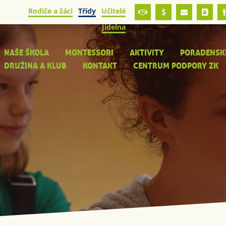
Rodiče a žáci
Třídy
Učitelé
Jídelna
NAŠE ŠKOLA
MONTESSORI
AKTIVITY
PORADENSK
DRUŽINA A KLUB
KONTAKT
CENTRUM PODPORY ZK