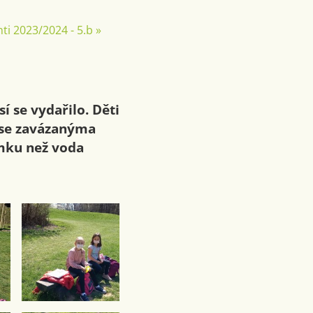
ti 2023/2024 - 5.b
»
í se vydařilo. Děti
m se zavázanýma
ímku než voda