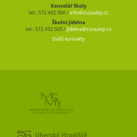
Kancelář školy
tel.: 572 432 900 /
info@zszaaleji.cz
Školní jídelna
tel.: 572 432 925 /
jidelna@zszaaleji.cz
Další kontakty