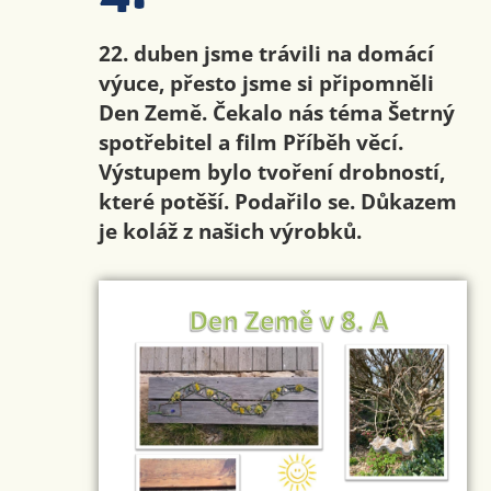
22. duben jsme trávili na domácí
výuce, přesto jsme si připomněli
Den Země. Čekalo nás téma Šetrný
spotřebitel a film Příběh věcí.
Výstupem bylo tvoření drobností,
které potěší. Podařilo se. Důkazem
je koláž z našich výrobků.