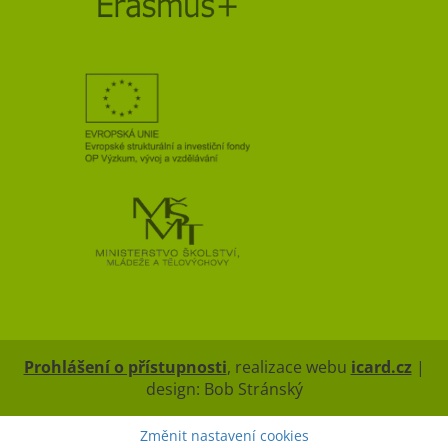
Prohlášení o přístupnosti
, realizace webu
icard.cz
|
design: Bob Stránský
Změnit nastavení cookies