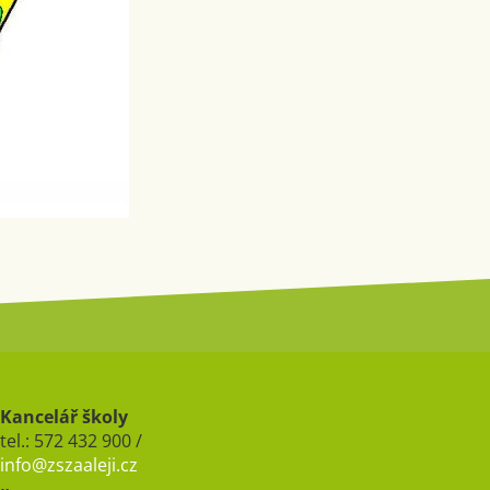
Kancelář školy
tel.: 572 432 900 /
info@zszaaleji.cz