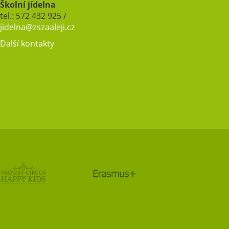
Školní jídelna
tel.: 572 432 925 /
jidelna@zszaaleji.cz
Další kontakty