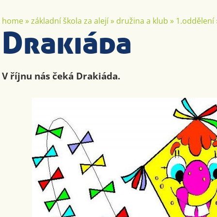
home
»
základní škola za alejí
»
družina a klub
»
1.oddělení
Drakiáda
V říjnu nás čeká Drakiáda.