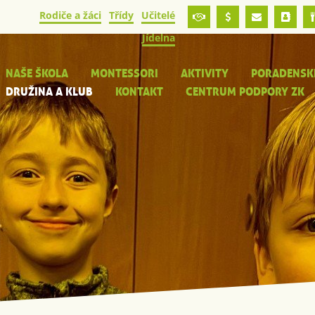
Rodiče a žáci
Třídy
Učitelé
Jídelna
NAŠE ŠKOLA
MONTESSORI
AKTIVITY
PORADENSK
DRUŽINA A KLUB
KONTAKT
CENTRUM PODPORY ZK