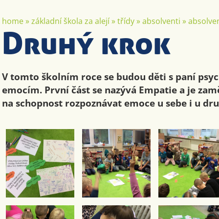
home
»
základní škola za alejí
»
třídy
»
absolventi
»
absolven
Druhý krok
V tomto školním roce se budou děti s paní psy
emocím. První část se nazývá Empatie a je za
na schopnost rozpoznávat emoce u sebe i u druh