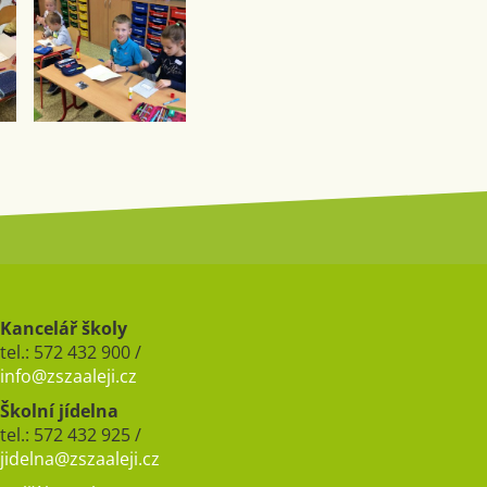
Kancelář školy
tel.: 572 432 900 /
info@zszaaleji.cz
Školní jídelna
tel.: 572 432 925 /
jidelna@zszaaleji.cz