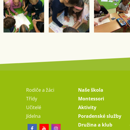
Rodiče a žáci
Naše škola
Třídy
Montessori
Učitelé
Aktivity
Jídelna
Poradenské služby
Družina a klub