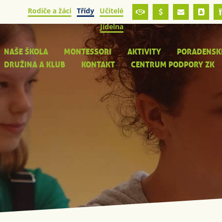
Rodiče a žáci
Třídy
Učitelé
Jídelna
NAŠE ŠKOLA
MONTESSORI
AKTIVITY
PORADENSK
DRUŽINA A KLUB
KONTAKT
CENTRUM PODPORY ZK