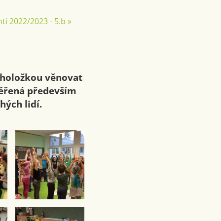
ti 2022/2023 - 5.b
»
choložkou věnovat
měřená především
ých lidí.