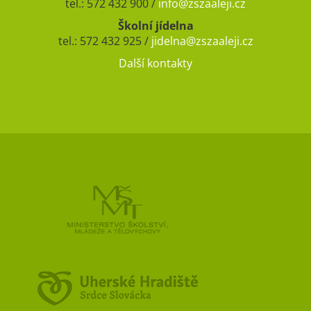
tel.: 572 432 900 /
info@zszaaleji.cz
Školní jídelna
tel.: 572 432 925 /
jidelna@zszaaleji.cz
Další kontakty