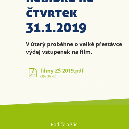
čtvrtek
31.1.2019
V úterý proběhne o velké přestávce
výdej vstupenek na film.
filmy ZŠ 2019.pdf
(398.36 kB)
Rodiče a žáci