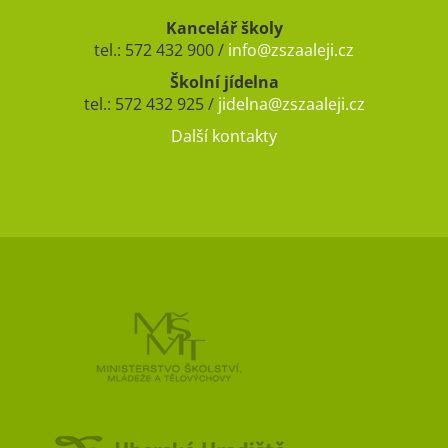
Kancelář školy
tel.: 572 432 900 /
info@zszaaleji.cz
Školní jídelna
tel.: 572 432 925 /
jidelna@zszaaleji.cz
Další kontakty