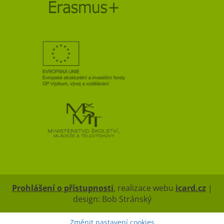
Prohlášení o přístupnosti
, realizace webu
icard.cz
|
design: Bob Stránský
Změnit nastavení cookies