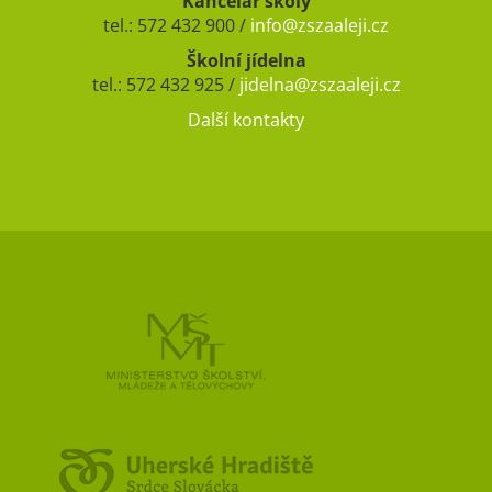
Kancelář školy
tel.: 572 432 900 /
info@zszaaleji.cz
Školní jídelna
tel.: 572 432 925 /
jidelna@zszaaleji.cz
Další kontakty