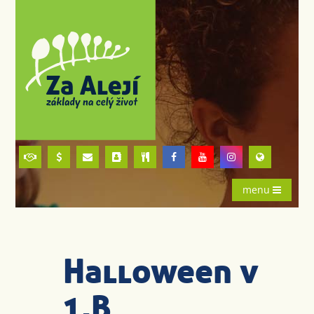
menu
Halloween v
1.B