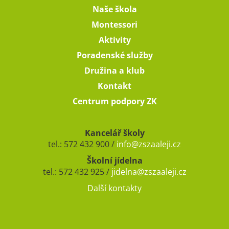
Naše škola
Montessori
Aktivity
Poradenské služby
Družina a klub
Kontakt
Centrum podpory ZK
Kancelář školy
tel.: 572 432 900 /
info@zszaaleji.cz
Školní jídelna
tel.: 572 432 925 /
jidelna@zszaaleji.cz
Další kontakty