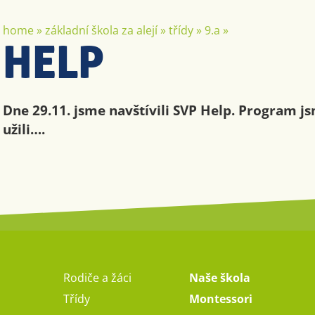
home
»
základní škola za alejí
»
třídy
»
9.a
»
HELP
Dne 29.11. jsme navštívili SVP Help. Program js
užili….
Rodiče a žáci
Naše škola
Třídy
Montessori