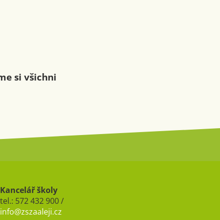
me si všichni
Kancelář školy
tel.: 572 432 900 /
info@zszaaleji.cz