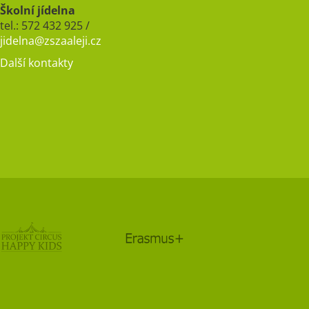
Školní jídelna
tel.: 572 432 925 /
jidelna@zszaaleji.cz
Další kontakty