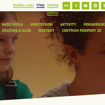
Rodiče a žáci
Třídy
Učitelé
Jídelna
NAŠE ŠKOLA
MONTESSORI
AKTIVITY
PORADENSK
DRUŽINA A KLUB
KONTAKT
CENTRUM PODPORY ZK