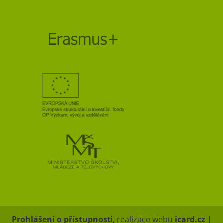
Prohlášení o přístupnosti
, realizace webu
icard.cz
|