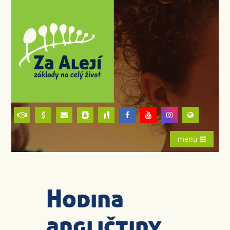
menu
Hodina
angličtiny