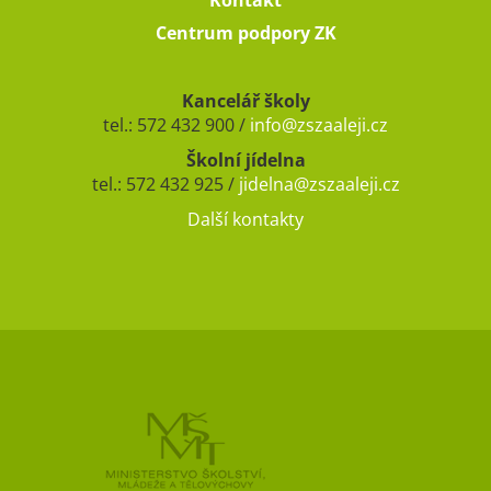
Centrum podpory ZK
Kancelář školy
tel.: 572 432 900 /
info@zszaaleji.cz
Školní jídelna
tel.: 572 432 925 /
jidelna@zszaaleji.cz
Další kontakty