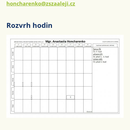
honcharenko@zszaaleji.cz
Rozvrh hodin