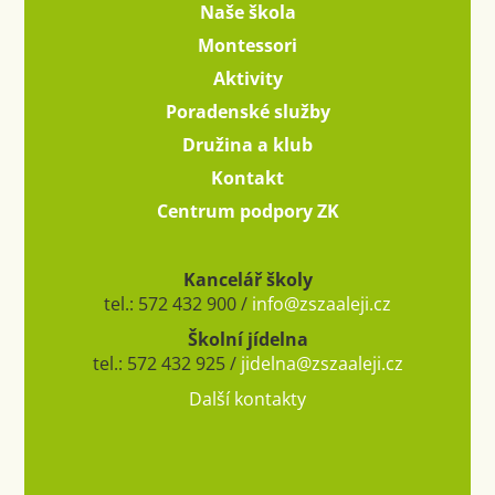
Naše škola
Montessori
Aktivity
Poradenské služby
Družina a klub
Kontakt
Centrum podpory ZK
Kancelář školy
tel.: 572 432 900 /
info@zszaaleji.cz
Školní jídelna
tel.: 572 432 925 /
jidelna@zszaaleji.cz
Další kontakty