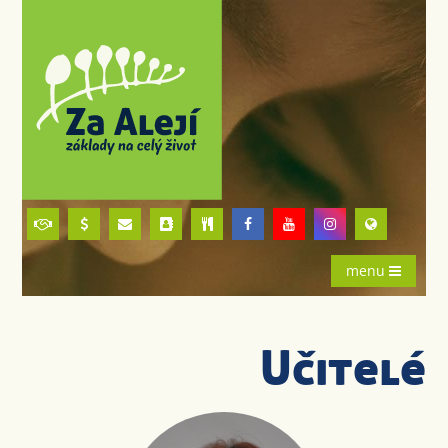
menu
Učitelé