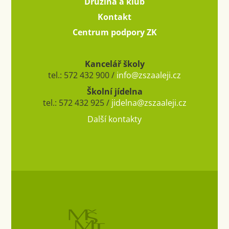
Družina a klub
Kontakt
Centrum podpory ZK
Kancelář školy
tel.: 572 432 900 /
info@zszaaleji.cz
Školní jídelna
tel.: 572 432 925 /
jidelna@zszaaleji.cz
Další kontakty