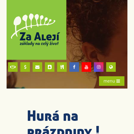
menu
Hurá na
prázdniny !