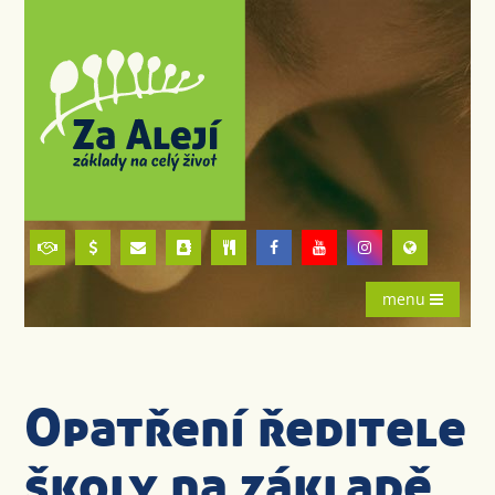
menu
Opatření ředitele
školy na základě