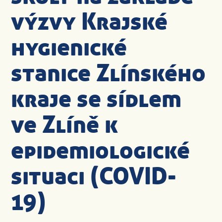
výzvy Krajské
hygienické
stanice Zlínského
kraje se sídlem
ve Zlíně k
epidemiologické
situaci (COVID-
19)