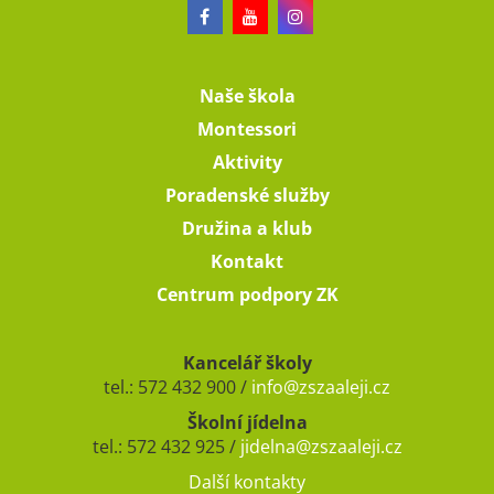
Naše škola
Montessori
Aktivity
Poradenské služby
Družina a klub
Kontakt
Centrum podpory ZK
Kancelář školy
tel.: 572 432 900 /
info@zszaaleji.cz
Školní jídelna
tel.: 572 432 925 /
jidelna@zszaaleji.cz
Další kontakty