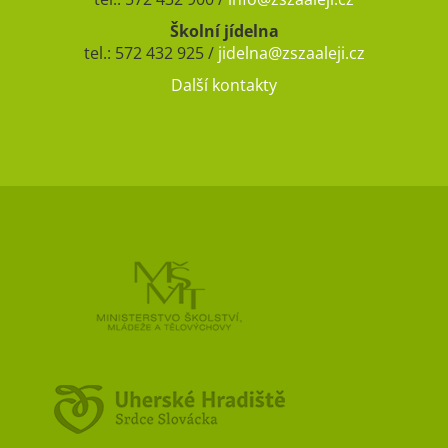
Školní jídelna
tel.: 572 432 925 /
jidelna@zszaaleji.cz
Další kontakty