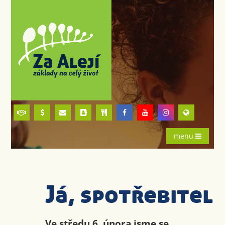
menu
Já, spotřebitel
Ve středu 6. února jsme se