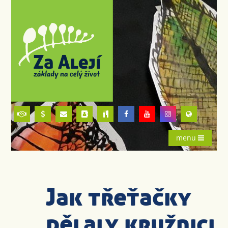
menu
Jak třeťačky
dělaly kružnici