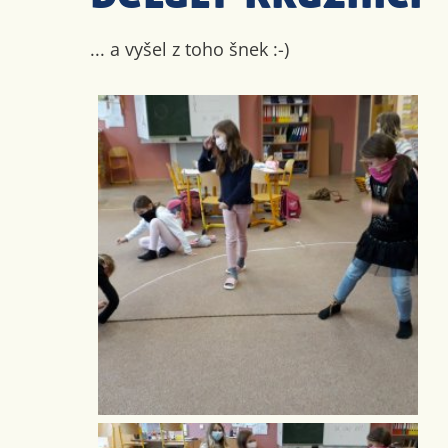
... a vyšel z toho šnek :-)