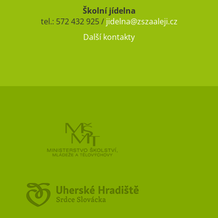
Školní jídelna
tel.: 572 432 925 /
jidelna@zszaaleji.cz
Další kontakty