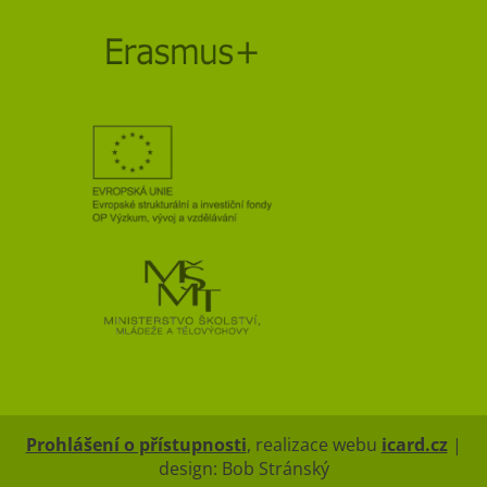
Prohlášení o přístupnosti
, realizace webu
icard.cz
|
design: Bob Stránský