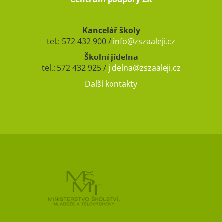
Kancelář školy
tel.: 572 432 900 /
info@zszaaleji.cz
Školní jídelna
tel.: 572 432 925 /
jidelna@zszaaleji.cz
Další kontakty