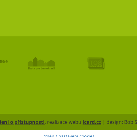
ení o přístupnosti
, realizace webu
icard.cz
| design: Bob 
Změnit nastavení cookies