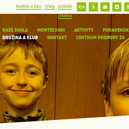
Rodiče a žáci
Třídy
Učitelé
Jídelna
NAŠE ŠKOLA
MONTESSORI
AKTIVITY
PORADENSK
DRUŽINA A KLUB
KONTAKT
CENTRUM PODPORY ZK