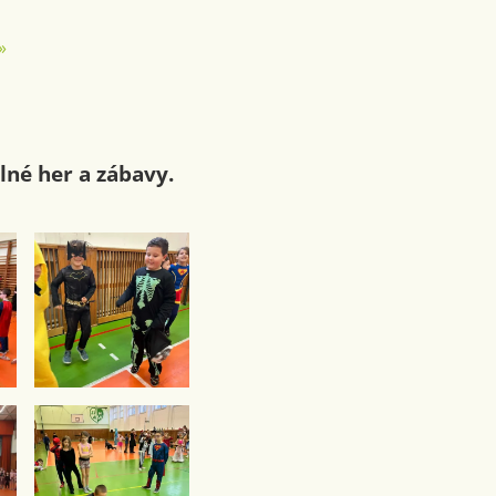
»
lné her a zábavy.