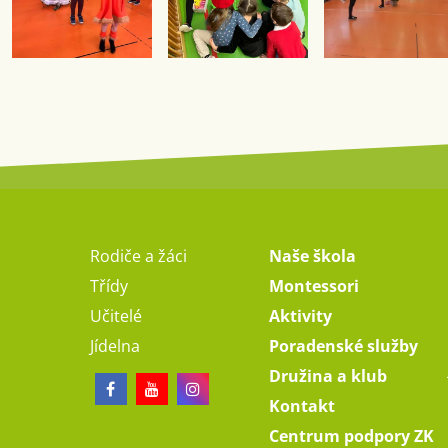
Rodiče a žáci
Naše škola
Třídy
Montessori
Učitelé
Aktivity
Jídelna
Poradenské služby
Družina a klub
Kontakt
Centrum podpory ZK