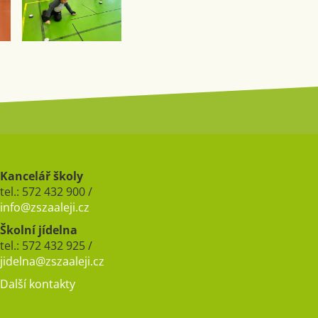
Kancelář školy
tel.: 572 432 900 /
info@zszaaleji.cz
Školní jídelna
tel.: 572 432 925 /
jidelna@zszaaleji.cz
Další kontakty