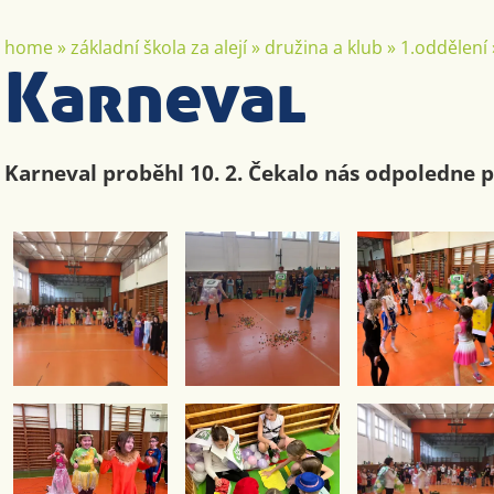
home
»
základní škola za alejí
»
družina a klub
»
1.oddělení
Karneval
Karneval proběhl 10. 2. Čekalo nás odpoledne p