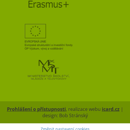
Prohlášení o přístupnosti
, realizace webu
icard.cz
|
design: Bob Stránský
Změnit nastavení cookies