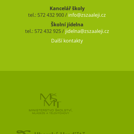
Kancelář školy
tel.: 572 432 900 /
info@zszaaleji.cz
Školní jídelna
tel.: 572 432 925 /
jidelna@zszaaleji.cz
Další kontakty