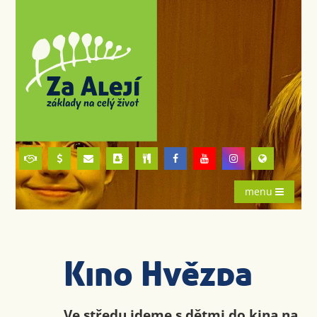
menu
Kino Hvězda
Ve středu jdeme s dětmi do kina na