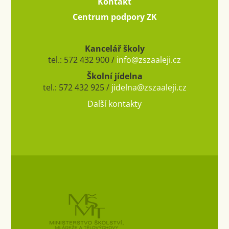
Kontakt
Centrum podpory ZK
Kancelář školy
tel.: 572 432 900 /
info@zszaaleji.cz
Školní jídelna
tel.: 572 432 925 /
jidelna@zszaaleji.cz
Další kontakty