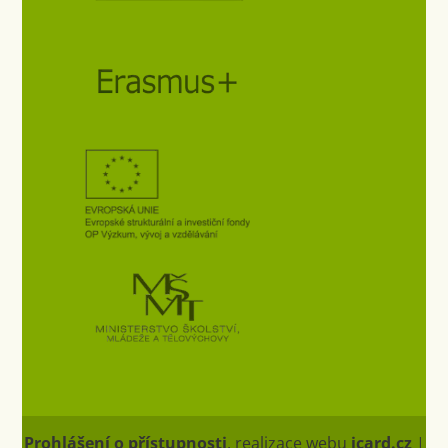
Prohlášení o přístupnosti
, realizace webu
icard.cz
|