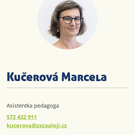
Kučerová Marcela
Asistentka pedagoga
572 432 911
kucerova@zszaaleji.cz