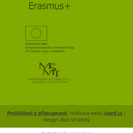
Prohlášení o přístupnosti
, realizace webu
icard.cz
|
design: Bob Stránský