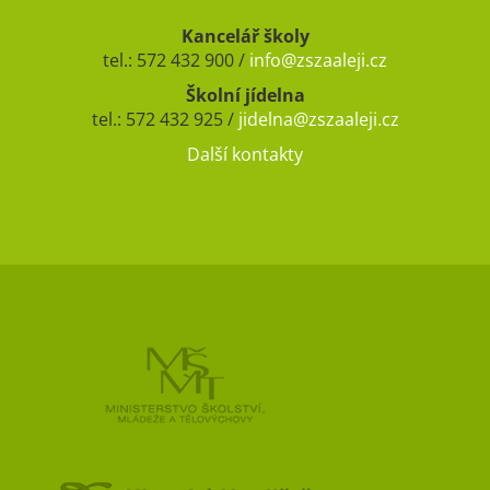
Kancelář školy
tel.: 572 432 900 /
info@zszaaleji.cz
Školní jídelna
tel.: 572 432 925 /
jidelna@zszaaleji.cz
Další kontakty