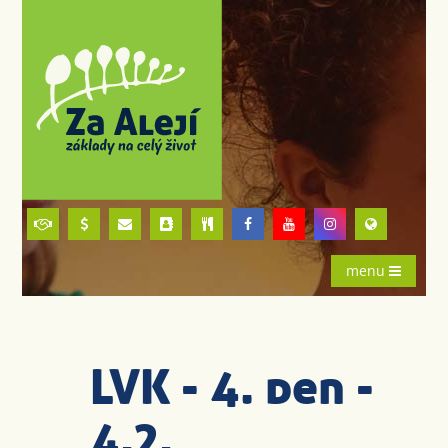
menu
LVK - 4. den -
4.2.