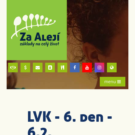
menu
LVK - 6. den -
6.2.