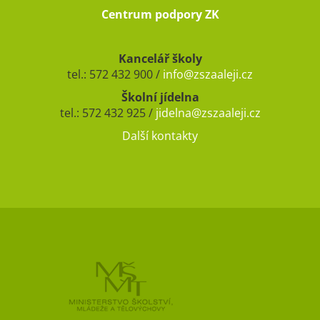
Centrum podpory ZK
Kancelář školy
tel.: 572 432 900 /
info@zszaaleji.cz
Školní jídelna
tel.: 572 432 925 /
jidelna@zszaaleji.cz
Další kontakty