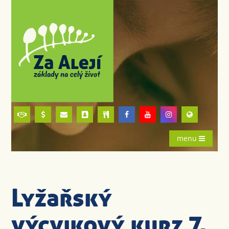
menu
Lyžařský
výcvikový kurz 7.