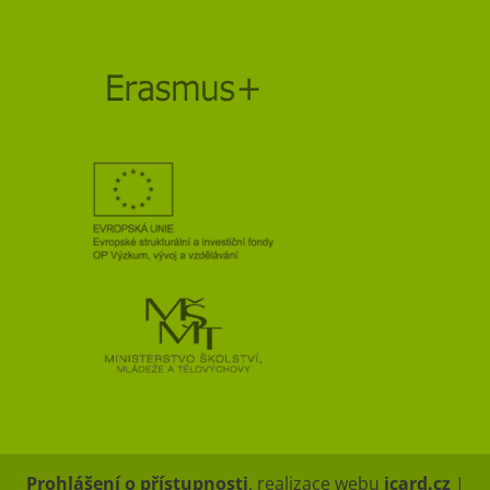
Prohlášení o přístupnosti
, realizace webu
icard.cz
|