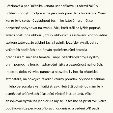
Březinová a paní učitelka Renata Bednaříková. O zdraví žáků v
průběhu pobytu zodpovědně pečovala paní Hana Jurásková. Cílem
kurzu bylo správně zvládnout techniku lyžování a umět se
bezpečně pohybovat na svahu. Žáci, kteří stáli na lyžích poprvé,
zvládli postupně oblouk, jízdu v obloucích a zastavení. Zodpovědně
lze konstatovat, že všichni žáci cíl splnili. Lyžařský výcvik byl ve
večerních hodinách doplňován společenskými hrami a
přednáškami na daná témata – např. lyžařská výzbroj a výstroj,
první pomoc na horách, zdravotní rizika a bezpečnost na horách.
Po celou dobu výcviku panovala na svahu i v hotelu přátelská
atmosféra, na pokojích “skoro“ vzorný pořádek. Vysoce si ceníme
milého personálu a vynikající stravy. Největší odměnou nám byly
usměvavé tváře všech účastníků včetně instruktorů. Všichni
absolvovali výcvik na jedničku a my se už těšíme na příští rok. Velké
poděkování za pečlivou přípravu, organizaci a vedení LVK patří