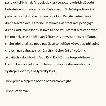
panu učiteli Michalu Vrobelovi, který se ze zdravotních důvodů
bohužel nemohl zúčastnit druhého kurzu. Srdečné poděkování
patří bezpochyby také třídním učitelkám Renatě Bednaříkové,
Aleně Navrátilové, Kateřině Horákové a asistentkám pedagoga
Aleně Holčíkové a Janě Flíčkové za pečlivou starost o žáky na svahu
i mimo něj. Dále poděkování žákům za zdravý sportovní přístup,
snahu zdokonalit se nebo naučit se co nejlépe lyžovat, za příkladné
chování na svahu, za slušné, vstřícné chování při večerních
aktivitách a dodržování řádu LVK. Rodičům za bezproblémovou
komunikaci se školou a příkladný přístup k vybavení vhodné
výstroje a výzbroje na lyžařský kurz.
Děkujeme a přejeme hodně bezúrazových jízd.
Lucie Březinová