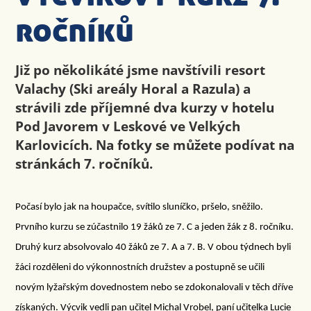
ročníků
Již po několikáté jsme navštívili resort
Valachy (Ski areály Horal a Razula) a
strávili zde příjemné dva kurzy v hotelu
Pod Javorem v Leskové ve Velkých
Karlovicích. Na fotky se můžete podívat na
stránkách 7. ročníků.
Počasí bylo jak na houpačce, svítilo sluníčko, pršelo, sněžilo.
Prvního kurzu se zúčastnilo 19 žáků ze 7. C a jeden žák z 8. ročníku.
Druhý kurz absolvovalo 40 žáků ze 7. A a 7. B. V obou týdnech byli
žáci rozděleni do výkonnostních družstev a postupně se učili
novým lyžařským dovednostem nebo se zdokonalovali v těch dříve
získaných. Výcvik vedli pan učitel Michal Vrobel, paní učitelka Lucie