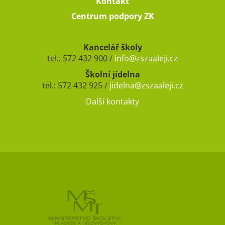
Kontakt
Centrum podpory ZK
Kancelář školy
tel.: 572 432 900 /
info@zszaaleji.cz
Školní jídelna
tel.: 572 432 925 /
jidelna@zszaaleji.cz
Další kontakty