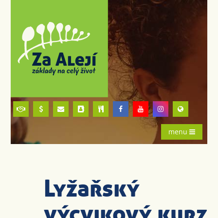
menu
Lyžařský
výcvikový kurz