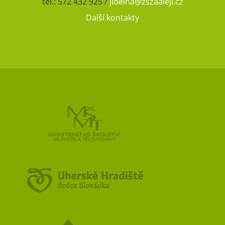
tel.: 572 432 925 /
jidelna@zszaaleji.cz
Další kontakty