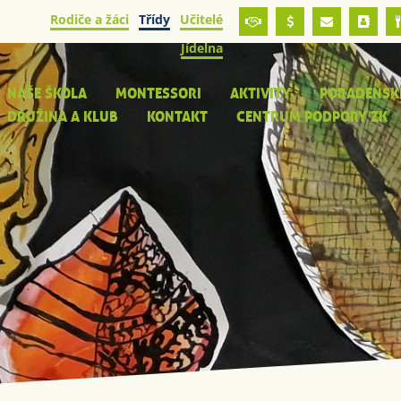
Rodiče a žáci
Třídy
Učitelé
Jídelna
NAŠE ŠKOLA
MONTESSORI
AKTIVITY
PORADENSK
DRUŽINA A KLUB
KONTAKT
CENTRUM PODPORY ZK