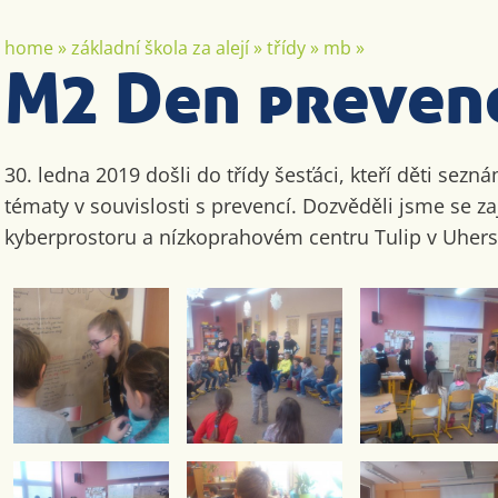
home
»
základní škola za alejí
»
třídy
»
mb
»
M2 Den preven
30. ledna 2019 došli do třídy šesťáci, kteří děti sezn
tématy v souvislosti s prevencí. Dozvěděli jsme se 
kyberprostoru a nízkoprahovém centru Tulip v Uher